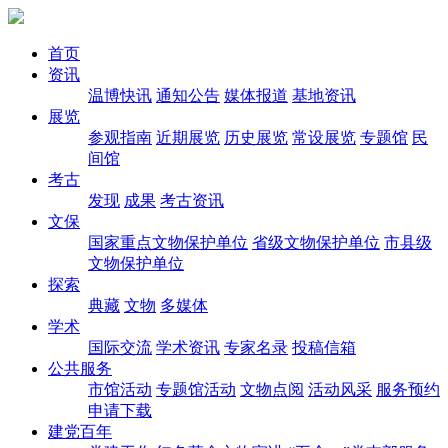
首页
资讯
温博快讯
通知公告
媒体报道
基地资讯
展览
参观指南
近期展览
历史展览
常设展览
专题馆
民
间馆
考古
发现
成果
考古资讯
文保
国家重点文物保护单位
省级文物保护单位
市县级
文物保护单位
探索
典藏
文物
多媒体
学术
国际交流
学术资讯
专家名录
投稿信箱
公共服务
市馆活动
专题馆活动
文物点阅
活动风采
服务预约
申请下载
建党百年