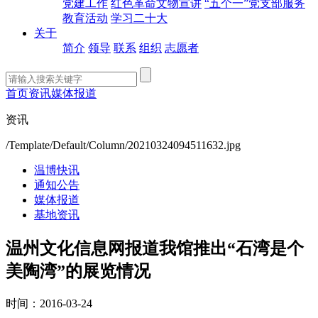
党建工作
红色革命文物宣讲
“五个一”党支部服务
教育活动
学习二十大
关于
简介
领导
联系
组织
志愿者
首页
资讯
媒体报道
资讯
/Template/Default/Column/20210324094511632.jpg
温博快讯
通知公告
媒体报道
基地资讯
温州文化信息网报道我馆推出“石湾是个
美陶湾”的展览情况
时间：2016-03-24