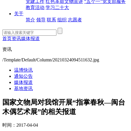
党建工作
红色革命文物宣讲
“五个一”党支部服务
教育活动
学习二十大
关于
简介
领导
联系
组织
志愿者
首页
资讯
媒体报道
资讯
/Template/Default/Column/20210324094511632.jpg
温博快讯
通知公告
媒体报道
基地资讯
国家文物局对我馆开展“指掌春秋—闽台
木偶艺术展”的相关报道
时间：2017-04-04