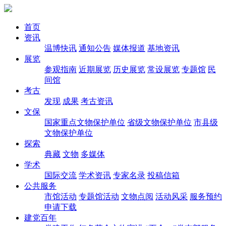
首页
资讯
温博快讯
通知公告
媒体报道
基地资讯
展览
参观指南
近期展览
历史展览
常设展览
专题馆
民
间馆
考古
发现
成果
考古资讯
文保
国家重点文物保护单位
省级文物保护单位
市县级
文物保护单位
探索
典藏
文物
多媒体
学术
国际交流
学术资讯
专家名录
投稿信箱
公共服务
市馆活动
专题馆活动
文物点阅
活动风采
服务预约
申请下载
建党百年