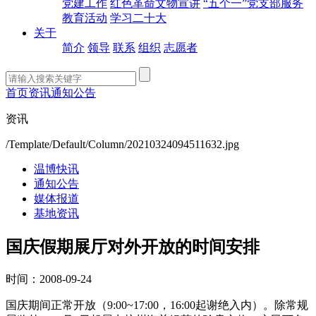
党建工作
红色革命文物宣讲
“五个一”党支部服务
教育活动
学习二十大
关于
简介
领导
联系
组织
志愿者
首页
资讯
通知公告
资讯
/Template/Default/Column/20210324094511632.jpg
温博快讯
通知公告
媒体报道
基地资讯
国庆假期展厅对外开放的时间安排
时间：2008-09-24
国庆期间正常开放（9:00~17:00，16:00起谢绝入内）。除常规