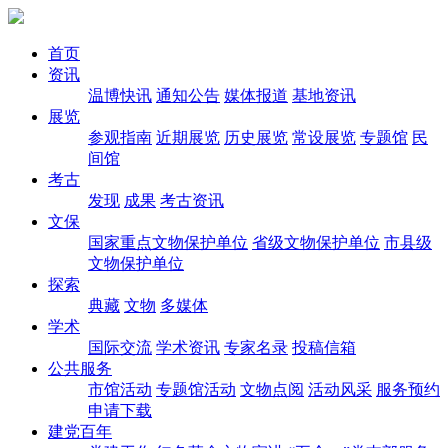
首页
资讯
温博快讯
通知公告
媒体报道
基地资讯
展览
参观指南
近期展览
历史展览
常设展览
专题馆
民
间馆
考古
发现
成果
考古资讯
文保
国家重点文物保护单位
省级文物保护单位
市县级
文物保护单位
探索
典藏
文物
多媒体
学术
国际交流
学术资讯
专家名录
投稿信箱
公共服务
市馆活动
专题馆活动
文物点阅
活动风采
服务预约
申请下载
建党百年