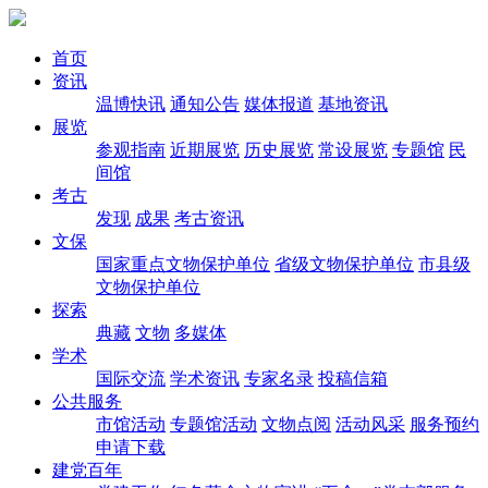
首页
资讯
温博快讯
通知公告
媒体报道
基地资讯
展览
参观指南
近期展览
历史展览
常设展览
专题馆
民
间馆
考古
发现
成果
考古资讯
文保
国家重点文物保护单位
省级文物保护单位
市县级
文物保护单位
探索
典藏
文物
多媒体
学术
国际交流
学术资讯
专家名录
投稿信箱
公共服务
市馆活动
专题馆活动
文物点阅
活动风采
服务预约
申请下载
建党百年