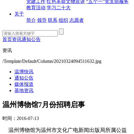
党建工作
红色革命文物宣讲
“五个一”党支部服务
教育活动
学习二十大
关于
简介
领导
联系
组织
志愿者
首页
资讯
通知公告
资讯
/Template/Default/Column/20210324094511632.jpg
温博快讯
通知公告
媒体报道
基地资讯
温州博物馆7月份招聘启事
时间：2016-07-13
温州博物馆为温州市文化广电新闻出版局所属公益