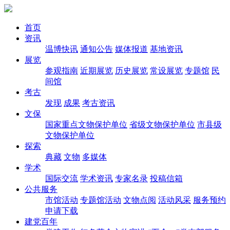
首页
资讯
温博快讯
通知公告
媒体报道
基地资讯
展览
参观指南
近期展览
历史展览
常设展览
专题馆
民
间馆
考古
发现
成果
考古资讯
文保
国家重点文物保护单位
省级文物保护单位
市县级
文物保护单位
探索
典藏
文物
多媒体
学术
国际交流
学术资讯
专家名录
投稿信箱
公共服务
市馆活动
专题馆活动
文物点阅
活动风采
服务预约
申请下载
建党百年