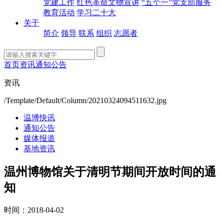
党建工作
红色革命文物宣讲
“五个一”党支部服务
教育活动
学习二十大
关于
简介
领导
联系
组织
志愿者
首页
资讯
通知公告
资讯
/Template/Default/Column/20210324094511632.jpg
温博快讯
通知公告
媒体报道
基地资讯
温州博物馆关于清明节期间开放时间的通
知
时间：2018-04-02