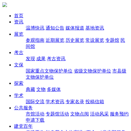
首页
资讯
温博快讯
通知公告
媒体报道
基地资讯
展览
参观指南
近期展览
历史展览
常设展览
专题馆
民
间馆
考古
发现
成果
考古资讯
文保
国家重点文物保护单位
省级文物保护单位
市县级
文物保护单位
探索
典藏
文物
多媒体
学术
国际交流
学术资讯
专家名录
投稿信箱
公共服务
市馆活动
专题馆活动
文物点阅
活动风采
服务预约
申请下载
建党百年