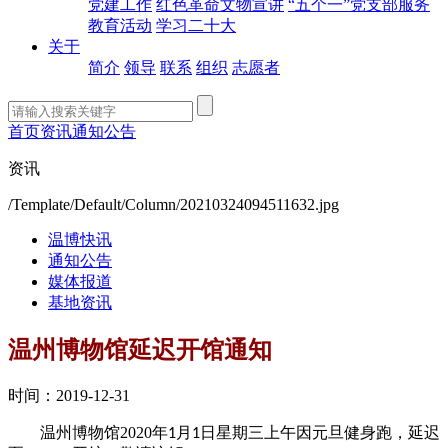
党建工作
红色革命文物宣讲
“五个一”党支部服务
教育活动
学习二十大
关于
简介
领导
联系
组织
志愿者
首页
资讯
通知公告
资讯
/Template/Default/Column/20210324094511632.jpg
温博快讯
通知公告
媒体报道
基地资讯
温州博物馆延迟开馆通知
时间：2019-12-31
温州博物馆
2020
年
月
日星期三上午因元旦健身跑，延迟
1
1