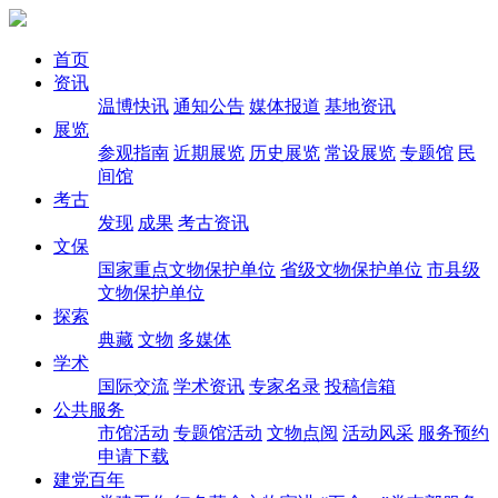
首页
资讯
温博快讯
通知公告
媒体报道
基地资讯
展览
参观指南
近期展览
历史展览
常设展览
专题馆
民
间馆
考古
发现
成果
考古资讯
文保
国家重点文物保护单位
省级文物保护单位
市县级
文物保护单位
探索
典藏
文物
多媒体
学术
国际交流
学术资讯
专家名录
投稿信箱
公共服务
市馆活动
专题馆活动
文物点阅
活动风采
服务预约
申请下载
建党百年