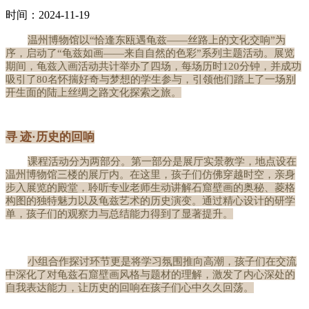
时间：2024-11-19
温州博物馆以
“恰逢东瓯遇龟兹——丝路上的文化交响”为
序，启动了“龟兹如画——来自自然的色彩”系列主题活动。展览
期间，龟兹入画活动共计举办了四场，每场历时120分钟，并成功
吸引了80名怀揣好奇与梦想的学生参与，引领他们踏上了一场别
开生面的陆上丝绸之路文化探索之旅。
寻 迹·历史的回响
课程活动分为两部分。第一部分是展厅实景教学，地点设在
温州博物馆三楼的展厅内。在这里，孩子们仿佛穿越时空，亲身
步入展览的殿堂，聆听专业老师生动讲解石窟壁画的奥秘、菱格
构图的独特魅力以及龟兹艺术的历史演变。通过精心设计的研学
单，孩子们的观察力与总结能力得到了显著提升。
小组合作探讨环节更是将学习氛围推向高潮，孩子们在交流
中深化了对龟兹石窟壁画风格与题材的理解，激发了内心深处的
自我表达能力，让历史的回响在孩子们心中久久回荡。