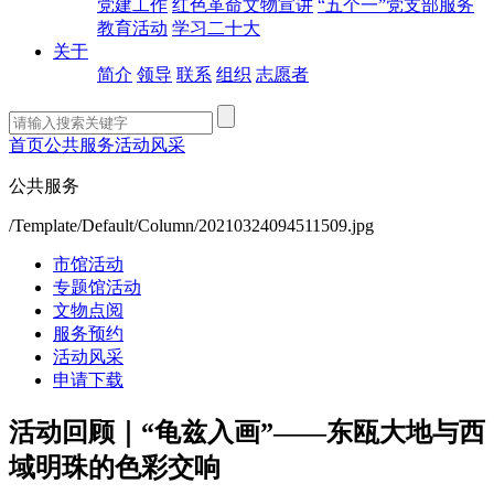
党建工作
红色革命文物宣讲
“五个一”党支部服务
教育活动
学习二十大
关于
简介
领导
联系
组织
志愿者
首页
公共服务
活动风采
公共服务
/Template/Default/Column/20210324094511509.jpg
市馆活动
专题馆活动
文物点阅
服务预约
活动风采
申请下载
活动回顾｜“龟兹入画”——东瓯大地与西
域明珠的色彩交响