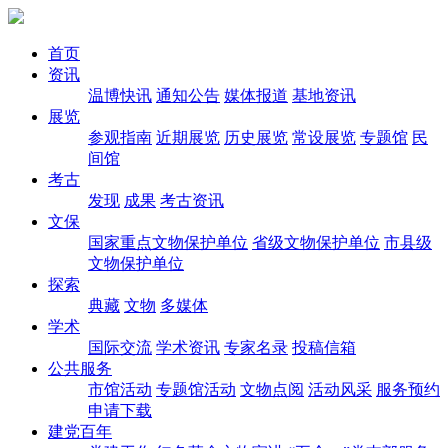
首页
资讯
温博快讯
通知公告
媒体报道
基地资讯
展览
参观指南
近期展览
历史展览
常设展览
专题馆
民
间馆
考古
发现
成果
考古资讯
文保
国家重点文物保护单位
省级文物保护单位
市县级
文物保护单位
探索
典藏
文物
多媒体
学术
国际交流
学术资讯
专家名录
投稿信箱
公共服务
市馆活动
专题馆活动
文物点阅
活动风采
服务预约
申请下载
建党百年