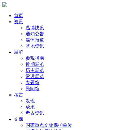
首页
资讯
温博快讯
通知公告
媒体报道
基地资讯
展览
参观指南
近期展览
历史展览
常设展览
专题馆
民间馆
考古
发现
成果
考古资讯
文保
国家重点文物保护单位