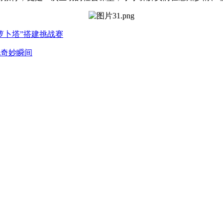
萝卜塔”搭建挑战赛
见奇妙瞬间