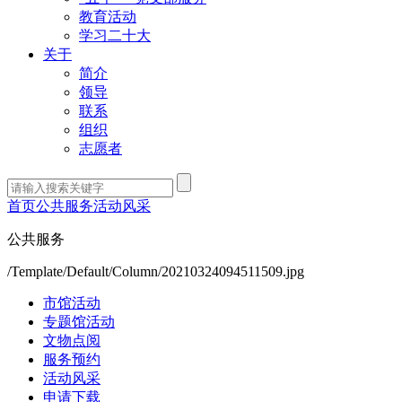
教育活动
学习二十大
关于
简介
领导
联系
组织
志愿者
首页
公共服务
活动风采
公共服务
/Template/Default/Column/20210324094511509.jpg
市馆活动
专题馆活动
文物点阅
服务预约
活动风采
申请下载