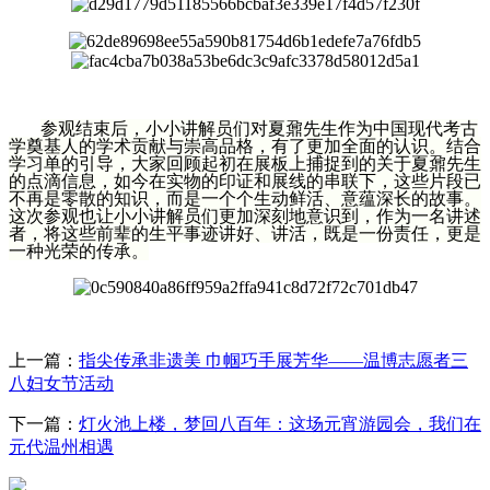
参观结束后，小小讲解员们对夏鼐先生作为中国现代考古
学奠基人的学术贡献与崇高品格，有了更加全面的认识。结合
学习单的引导，大家回顾起初在展板上捕捉到的关于夏鼐先生
的点滴信息，如今在实物的印证和展线的串联下，这些片段已
不再是零散的知识，而是一个个生动鲜活、意蕴深长的故事。
这次参观也让小小讲解员们更加深刻地意识到，作为一名讲述
者，将这些前辈的生平事迹讲好、讲活，既是一份责任，更是
一种光荣的传承。
上一篇：
指尖传承非遗美 巾帼巧手展芳华——温博志愿者三
八妇女节活动
下一篇：
灯火池上楼，梦回八百年：这场元宵游园会，我们在
元代温州相遇