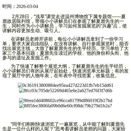
时间：2026-03-04
2月28日，“浅草”课堂走进温州博物馆下属专题馆——夏
鼐故居陈列馆，带领小小讲解员们在参观了解夏鼐先生的一
生，同时作为小小讲解员，学习如何发掘展览的“兴趣”点，使
讲解内容更加生动、吸引人。
在讲解员老师开讲前，每位小小讲解员拿到了一份学习
单，要求大家自由组队，在没有讲解、自行参观展览时，能否
找出展览主线，大致了解夏鼐先生的生平经历。学习单给了大
家三个基本问题：夏鼐先生读过的学校、他的身份和头衔、他
参与的遗址及发掘工作。
为了快速了解整个展览大纲，了解夏鼐先生的生平经历，
小小讲解员们有的从展厅起始处，快速浏览单元标题；有的发
现了展厅中的人物年表，在年表中寻找答案，收集信息。
“同学们刚刚快速浏览了一遍展览，从中能了解到夏鼐先
生是一位什么样的人呢？”思考着讲解员老师的问题，大家纷