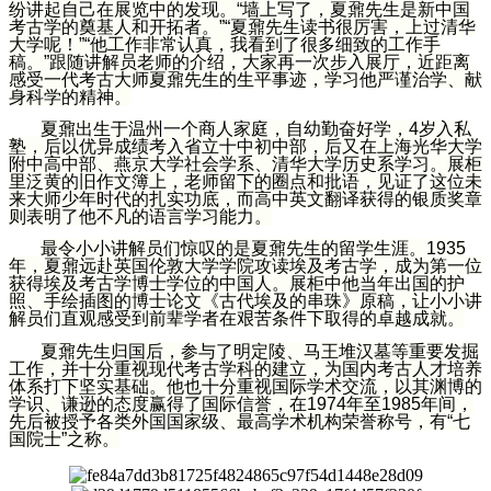
纷讲起自己在展览中的发现。“墙上写了，夏鼐先生是新中国
考古学的奠基人和开拓者。”“夏鼐先生读书很厉害，上过清华
大学呢！”“他工作非常认真，我看到了很多细致的工作手
稿。”跟随讲解员老师的介绍，大家再一次步入展厅，近距离
感受一代考古大师夏鼐先生的生平事迹，学习他严谨治学、献
身科学的精神。
夏鼐出生于温州一个商人家庭，自幼勤奋好学，4岁入私
塾，后以优异成绩考入省立十中初中部，后又在上海光华大学
附中高中部、燕京大学社会学系、清华大学历史系学习。展柜
里泛黄的旧作文簿上，老师留下的圈点和批语，见证了这位未
来大师少年时代的扎实功底，而高中英文翻译获得的银质奖章
则表明了他不凡的语言学习能力。
最令小小讲解员们惊叹的是夏鼐先生的留学生涯。1935
年，夏鼐远赴英国伦敦大学学院攻读埃及考古学，成为第一位
获得埃及考古学博士学位的中国人。展柜中他当年出国的护
照、手绘插图的博士论文《古代埃及的串珠》原稿，让小小讲
解员们直观感受到前辈学者在艰苦条件下取得的卓越成就。
夏鼐先生归国后，参与了明定陵、马王堆汉墓等重要发掘
工作，并十分重视现代考古学科的建立，为国内考古人才培养
体系打下坚实基础。他也十分重视国际学术交流，以其渊博的
学识、谦逊的态度赢得了国际信誉，在1974年至1985年间，
先后被授予各类外国国家级、最高学术机构荣誉称号，有“七
国院士”之称。