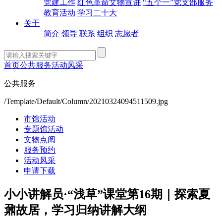
党建工作
红色革命文物宣讲
“五个一”党支部服务
教育活动
学习二十大
关于
简介
领导
联系
组织
志愿者
首页
公共服务
活动风采
公共服务
/Template/Default/Column/20210324094511509.jpg
市馆活动
专题馆活动
文物点阅
服务预约
活动风采
申请下载
小小讲解员·“浅草”课堂第16期｜探索夏
鼐故居，学习归纳讲解大纲