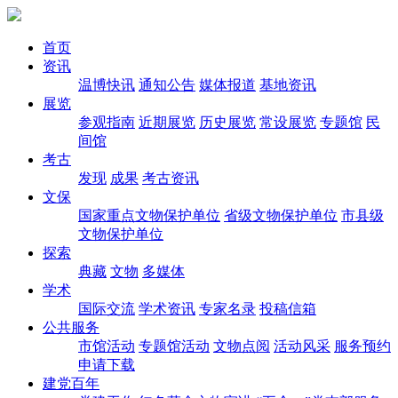
首页
资讯
温博快讯
通知公告
媒体报道
基地资讯
展览
参观指南
近期展览
历史展览
常设展览
专题馆
民
间馆
考古
发现
成果
考古资讯
文保
国家重点文物保护单位
省级文物保护单位
市县级
文物保护单位
探索
典藏
文物
多媒体
学术
国际交流
学术资讯
专家名录
投稿信箱
公共服务
市馆活动
专题馆活动
文物点阅
活动风采
服务预约
申请下载
建党百年