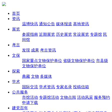
首页
资讯
温博快讯
通知公告
媒体报道
基地资讯
展览
参观指南
近期展览
历史展览
常设展览
专题馆
民
间馆
考古
发现
成果
考古资讯
文保
国家重点文物保护单位
省级文物保护单位
市县级
文物保护单位
探索
典藏
文物
多媒体
学术
国际交流
学术资讯
专家名录
投稿信箱
公共服务
市馆活动
专题馆活动
文物点阅
活动风采
服务预约
申请下载
建党百年