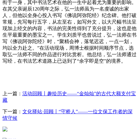
衔于一身，其中书法艺术在他的一生中起着尤为重要的影响。
在其父亲诞辰
120周年之际，弘一法师虽为一名虔诚的出家
人，但他以全身心投入书写《佛说阿弥陀经》纪念碑。他打破
常规，先写每行五字，从左至右，如写外文，以大尺幅书法呈
现加上经文的内容，书法的完美性得到了充分提升，这也是他
生平最重要的墨宝之一。学生刘质平也曾说过，弘一法师在书
写《佛说阿弥陀经》时，“聚精会神，落笔迟迟，一点一划，
均以全力赴之。”在活动现场，周博士根据时间顺序节点，选
取弘一法师不同的作品进行对比赏析。他总结，弘一法师通过
写经，在书法艺术道路上已达到了“余字即是空”的境界。
上一篇：
活动回顾丨趣绘历史——“金灿灿”的古代大额支付宝
藏
下一篇：
文化驿站·回顾丨“守桥人”——一位文保工作者的深
情守候