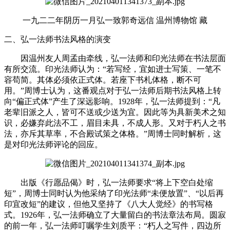
一九二二年阴历一月弘一致郭奇远信
温州博物馆
藏
二、弘一法师书法风格的演变
因温州友人周孟由牵线，弘一法师和印光法师在书法层面
有所交流。印光法师认为：
“若写经，宜如进士写策、一笔不
容苟简。其体必须依正式体。若座下书札体格，断不可
用。”周博士认为，这番观点对于弘一法师后期书法风格上转
向“偏正式体”产生了深远影响。1928年，弘一法师提到：“凡
老辈旧派之人，皆可不送或少送为宜。因此等为具新美术之知
识，必嫌弃此法不工，眉目未具，不成人形。又对于朽人之书
法，亦斥其草率，不合殿试策之体格。”周博士同时解析，这
是对印光法师评论的回应。
出版《行愿品偈》时，弘一法师要求
“将上下空白处缩
短”，周博士同时认为他采纳了印光法师“未便放置”、“以后再
印宜改短”的建议，但他又坚持了《八大人觉经》的书写格
式。1926年，弘一法师确立了大量留白的书法章法布局。圆寂
的前一年，弘一法师叮嘱学生刘质平：“朽人之写件，四边所