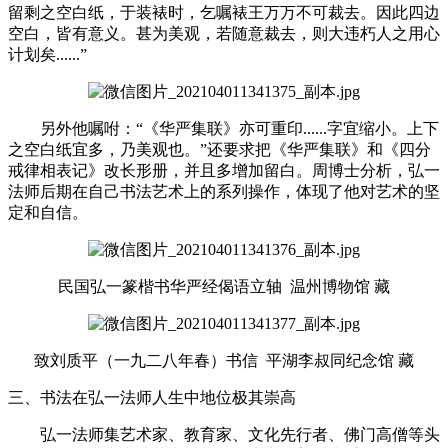
留剩之空白纸，于装裱时，乞嘱裱王万万不可裁去。因此四边
空白，皆有意义。甚为美观，若随意裁去，则大违朽人之用心
计划矣......”
另外他嘱咐：
“《华严集联》亦可重印......字宜缩小。上下
之空白纸宜多，乃美观也。”还要求把《华严集联》和《四分
戒律相表记》改长形册，并且多增加留白。周博士分析，弘一
法师后期在自己书法艺术上的系列操作，体现了他对艺术的坚
定和自信。
民国弘一篆楷书华严经偈语立轴
温州博物馆 藏
致刘质平（一九二八年春）书信
平湖李叔同纪念馆 藏
三、书法在弘一法师人生中地位极其崇高
弘一法师集艺术家、教育家、文化先行者、佛门高僧等头