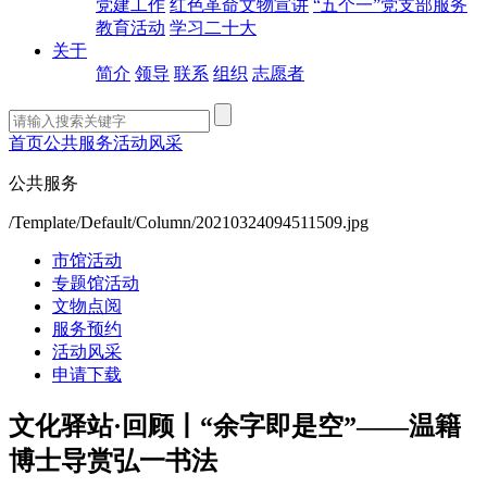
党建工作
红色革命文物宣讲
“五个一”党支部服务
教育活动
学习二十大
关于
简介
领导
联系
组织
志愿者
首页
公共服务
活动风采
公共服务
/Template/Default/Column/20210324094511509.jpg
市馆活动
专题馆活动
文物点阅
服务预约
活动风采
申请下载
文化驿站·回顾丨“余字即是空”——温籍
博士导赏弘一书法