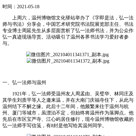
时间：2021-05-18
上周六，温州博物馆文化驿站举办了《字即是法，弘一法
师与书法》分享会，中国艺术研究院书法院展览部主任、书法
专业博士周延先生从多层面赏析了弘一法师书法，并为公众作
弘一真迹现场导赏。活动吸引了温州各界书法学习爱好者参
与。
一、弘一法师与温州
1921年，弘一法师受温州友人周孟由、吴璧华、林同庄及
其学生刘质平等人之邀来温，并在大南门庆福寺住下，从此与
温州结下不解之缘。此后十二年间，他频繁来往于温州与杭
州、厦门等城市，虽漂泊不定，但始终将温州作为落脚点。他
先后在市区宝严寺、江心屿居住修行，现今温州博物馆收藏的
弘一法师手写信笺，有8封是他写给其温州同学。