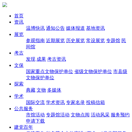
首页
资讯
温博快讯
通知公告
媒体报道
基地资讯
展览
参观指南
近期展览
历史展览
常设展览
专题馆
民
间馆
考古
发现
成果
考古资讯
文保
国家重点文物保护单位
省级文物保护单位
市县级
文物保护单位
探索
典藏
文物
多媒体
学术
国际交流
学术资讯
专家名录
投稿信箱
公共服务
市馆活动
专题馆活动
文物点阅
活动风采
服务预约
申请下载
建党百年