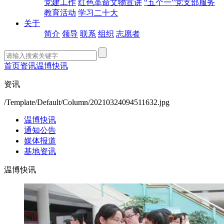
党建工作
红色革命文物宣讲
“五个一”党支部服务
教育活动
学习二十大
关于
简介
领导
联系
组织
志愿者
首页
资讯
温博快讯
资讯
/Template/Default/Column/20210324094511632.jpg
温博快讯
通知公告
媒体报道
基地资讯
温博快讯