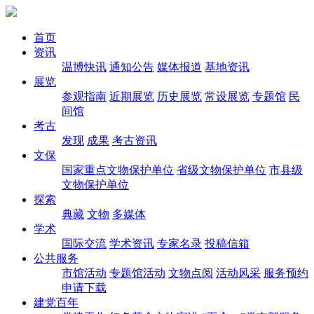
首页
资讯
温博快讯
通知公告
媒体报道
基地资讯
展览
参观指南
近期展览
历史展览
常设展览
专题馆
民
间馆
考古
发现
成果
考古资讯
文保
国家重点文物保护单位
省级文物保护单位
市县级
文物保护单位
探索
典藏
文物
多媒体
学术
国际交流
学术资讯
专家名录
投稿信箱
公共服务
市馆活动
专题馆活动
文物点阅
活动风采
服务预约
申请下载
建党百年