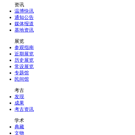
资讯
温博快讯
通知公告
媒体报道
基地资讯
展览
参观指南
近期展览
历史展览
常设展览
专题馆
民间馆
考古
发现
成果
考古资讯
学术
典藏
文物