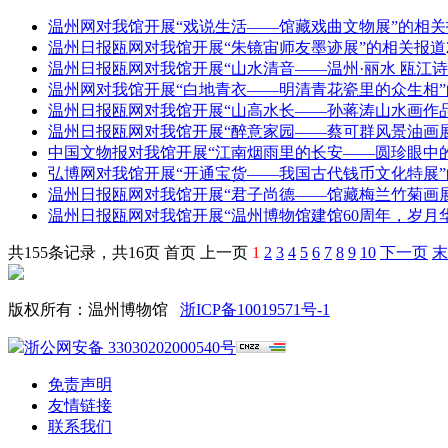
温州网对我馆开展“戏说生活——馆藏戏曲文物展”的相关
温州日报瓯网对我馆开展“朱镜宙师友墨迹展”的相关报道
温州日报瓯网对我馆开展“山水清音——温州·丽水 瓯江
温州网对我馆开展“白地青衣——明清青花瓷里的众生相
温州日报瓯网对我馆开展“山高水长——孙蒋涛山水画作
温州日报瓯网对我馆开展“醉意家园——蔡可群风景油画
中国文物报对我馆开展“江南烟雨里的长安——圆珍眼中
弘博网对我馆开展“开通宝货——我国古代钱币文化特展
温州日报瓯网对我馆开展“君子尚德——馆藏梅兰竹菊画
温州日报瓯网对我馆开展“温州博物馆建馆60周年，岁月
共155条记录，共16页 首页 上一页
1
2
3
4
5
6
7
8
9
10
下一页
末
版权所有：温州博物馆
浙ICP备10019571号-1
浙公网安备 33030202000540号
免责声明
友情链接
联系我们