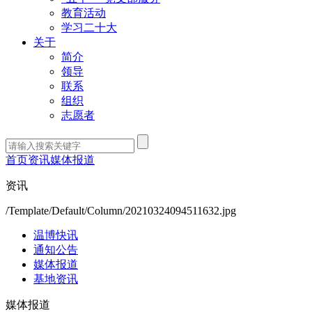
教育活动
学习二十大
关于
简介
领导
联系
组织
志愿者
首页
资讯
媒体报道
资讯
/Template/Default/Column/20210324094511632.jpg
温博快讯
通知公告
媒体报道
基地资讯
媒体报道