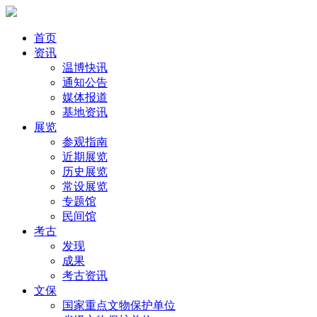
首页
资讯
温博快讯
通知公告
媒体报道
基地资讯
展览
参观指南
近期展览
历史展览
常设展览
专题馆
民间馆
考古
发现
成果
考古资讯
文保
国家重点文物保护单位