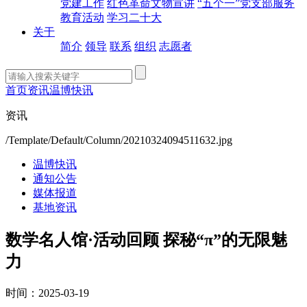
党建工作
红色革命文物宣讲
“五个一”党支部服务
教育活动
学习二十大
关于
简介
领导
联系
组织
志愿者
首页
资讯
温博快讯
资讯
/Template/Default/Column/20210324094511632.jpg
温博快讯
通知公告
媒体报道
基地资讯
数学名人馆·活动回顾 探秘“π”的无限魅
力
时间：2025-03-19