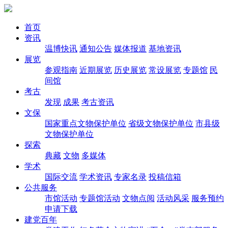
首页
资讯
温博快讯
通知公告
媒体报道
基地资讯
展览
参观指南
近期展览
历史展览
常设展览
专题馆
民
间馆
考古
发现
成果
考古资讯
文保
国家重点文物保护单位
省级文物保护单位
市县级
文物保护单位
探索
典藏
文物
多媒体
学术
国际交流
学术资讯
专家名录
投稿信箱
公共服务
市馆活动
专题馆活动
文物点阅
活动风采
服务预约
申请下载
建党百年