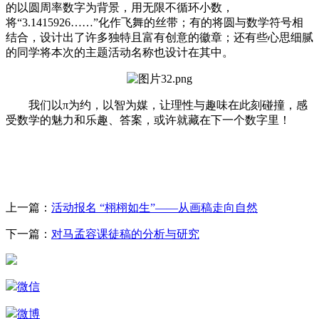
的以圆周率数字为背景，用无限不循环小数，
将“3.1415926……”化作飞舞的丝带；有的将圆与数学符号相
结合，设计出了许多独特且富有创意的徽章；还有些心思细腻
的同学将本次的主题活动名称也设计在其中。
我们以π为约，以智为媒，让理性与趣味在此刻碰撞，感
受数学的魅力和乐趣、答案，或许就藏在下一个数字里！
上一篇：
活动报名 “栩栩如生”——从画稿走向自然
下一篇：
对马孟容课徒稿的分析与研究
微信
微博