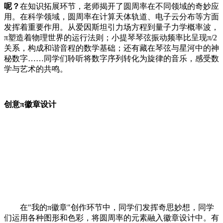
呢？
在知识拓展环节，老师揭开了圆周率在不同领域的奇妙应
用。在科学领域，圆周率在计算天体轨道、电子云分布等方面
发挥着重要作用。从爱因斯坦引力场方程到量子力学概率波，
π塑造着物理世界的运行法则；小提琴琴弦振动频率比呈现π/2
关系，构成和谐音程的数学基础；还有藏在琴弦与星河中的神
秘数字……同学们聆听将数字序列转化为旋律的音乐，感受数
学与艺术的共鸣。
创意π徽章设计
在"我的π徽章"创作环节中，同学们发挥奇思妙想，同学
们运用各种图形和色彩，将圆周率的元素融入徽章设计中。有