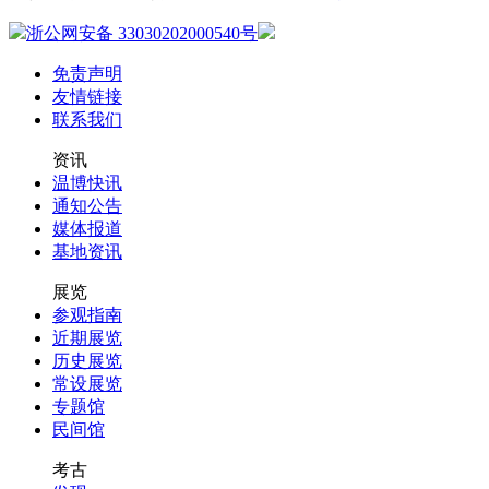
浙公网安备 33030202000540号
免责声明
友情链接
联系我们
资讯
温博快讯
通知公告
媒体报道
基地资讯
展览
参观指南
近期展览
历史展览
常设展览
专题馆
民间馆
考古