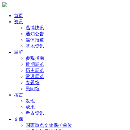
首页
资讯
温博快讯
通知公告
媒体报道
基地资讯
展览
参观指南
近期展览
历史展览
常设展览
专题馆
民间馆
考古
发现
成果
考古资讯
文保
国家重点文物保护单位