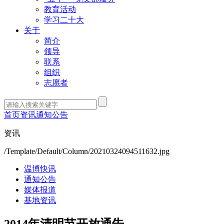
教育活动
学习二十大
关于
简介
领导
联系
组织
志愿者
首页
资讯
通知公告
资讯
/Template/Default/Column/20210324094511632.jpg
温博快讯
通知公告
媒体报道
基地资讯
2014年清明节开放通告