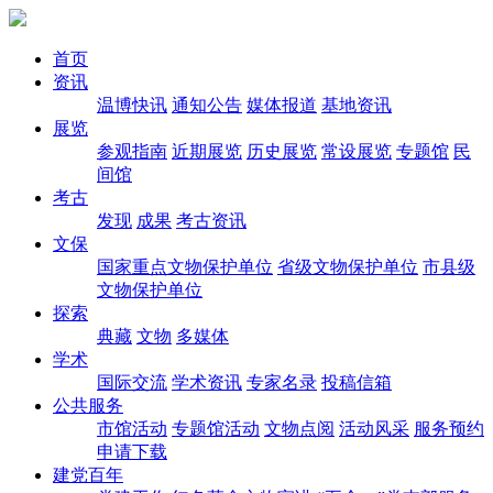
首页
资讯
温博快讯
通知公告
媒体报道
基地资讯
展览
参观指南
近期展览
历史展览
常设展览
专题馆
民
间馆
考古
发现
成果
考古资讯
文保
国家重点文物保护单位
省级文物保护单位
市县级
文物保护单位
探索
典藏
文物
多媒体
学术
国际交流
学术资讯
专家名录
投稿信箱
公共服务
市馆活动
专题馆活动
文物点阅
活动风采
服务预约
申请下载
建党百年