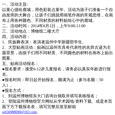
一、活动主旨:
以童心描绘鹿城，用色彩装点童年。活动为孩子们准备一个自
由发挥的大舞台，让孩子们跳脱用画笔作画的常规思维，在画
布上用各种颜色、不同材质的材料贴绘心中的鹿城。
二、活动时间：2014年6月1日，上午9:00-11:00
三、活动地点：博物馆二楼大厅
四、活动内容：
1、民族舞表演：表演者温州中学新疆部学生。
2、大型贴画活动：贴画以温州市具有代表性的名胜古迹为主
题背景，由孩子们用不同材质、不同颜色的材料在画布上贴出
图案。
五、贴画活动报名：
●报名要求：接受6-12岁儿童报名，请务必以真实年龄进行报
名。
●报名时间：即日起开始报名，额满为止（参与名额：50
人）。
●报名方式：
1、到温州博物馆东大门咨询台领取并填写表格报名；
2、登陆温州博物馆官方网站从学术园地-资料下载、或是本页
面下方下载报名表，填写完整后发至邮箱
wb56988690@163.com
。