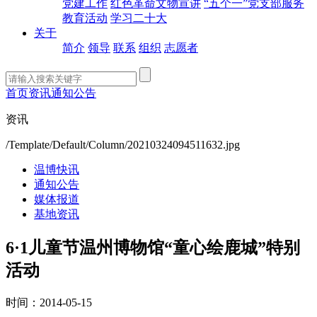
党建工作
红色革命文物宣讲
“五个一”党支部服务
教育活动
学习二十大
关于
简介
领导
联系
组织
志愿者
首页
资讯
通知公告
资讯
/Template/Default/Column/20210324094511632.jpg
温博快讯
通知公告
媒体报道
基地资讯
6·1儿童节温州博物馆“童心绘鹿城”特别
活动
时间：2014-05-15