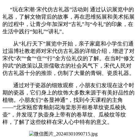
“玩在宋潮·宋代仿古礼器”活动则 通过认识展览中的
礼器，了解文物背后的故事，再在思维拓展和美术拓展
的过程中，让青少年加深对“古礼”与“今礼”的印象，在
生活中践行“知礼”“讲礼”。
从“礼行天下”展览中开始，亲子家庭和小学生们通
过温博社教老师对宋代仿古礼器的详细介绍，增进了对
宋代“衣”“食”“住”“行”全方位礼仪的了解。在当时“修文
抑武”的政策以及崇儒敬古的社会风气下，宋代人民对
仿古礼器十分的推崇，仿制了大量的青铜、瓷质礼器。
通过对于瓷器的细致观察，小朋友们发现在这个时
期的瓷器，它们身上的纹饰大多数来源于有美好品性的
植物。小朋友们“各显神通”，找到今天课程的主角
——“北宋瓯窑青釉刻花海棠形开框卷草纹瓷瓜棱执
壶”，并发现了执壶身上带有的卷草纹、瓜棱纹等纹
样，了解了这些纹样在宋人心中特有的意义。