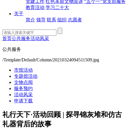
党建工作
红色革命文物宣讲
“五个一”党支部服务
教育活动
学习二十大
关于
简介
领导
联系
组织
志愿者
首页
公共服务
活动风采
公共服务
/Template/Default/Column/20210324094511509.jpg
市馆活动
专题馆活动
文物点阅
服务预约
活动风采
申请下载
礼行天下·活动回顾 | 探寻锦灰堆和仿古
礼器背后的故事