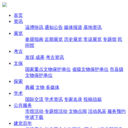
首页
资讯
温博快讯
通知公告
媒体报道
基地资讯
展览
参观指南
近期展览
历史展览
常设展览
专题馆
民
间馆
考古
发现
成果
考古资讯
文保
国家重点文物保护单位
省级文物保护单位
市县级
文物保护单位
探索
典藏
文物
多媒体
学术
国际交流
学术资讯
专家名录
投稿信箱
公共服务
市馆活动
专题馆活动
文物点阅
活动风采
服务预约
申请下载
建党百年