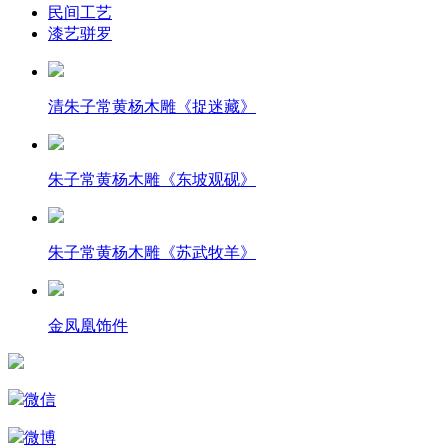
民间工艺
漆艺骈罗
清朱子常黄杨木雕《捉迷藏》
朱子常黄杨木雕《东坡观砚》
朱子常黄杨木雕《苏武牧羊》
金凤凰饰件
微信
微博