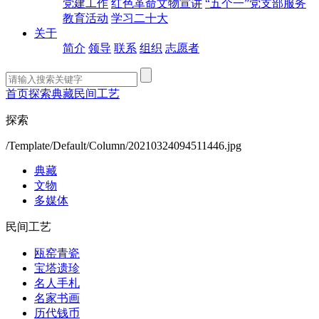
党建工作
红色革命文物宣讲
“五个一”党支部服务
教育活动
学习二十大
关于
简介
领导
联系
组织
志愿者
首页
探索
典藏
民间工艺
探索
/Template/Default/Column/20210324094511446.jpg
典藏
文物
多媒体
民间工艺
瓯窑青瓷
宝塔遗珍
名人手札
名家书画
历代钱币