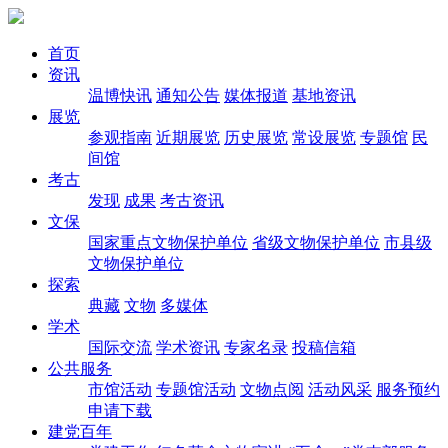
首页
资讯
温博快讯
通知公告
媒体报道
基地资讯
展览
参观指南
近期展览
历史展览
常设展览
专题馆
民
间馆
考古
发现
成果
考古资讯
文保
国家重点文物保护单位
省级文物保护单位
市县级
文物保护单位
探索
典藏
文物
多媒体
学术
国际交流
学术资讯
专家名录
投稿信箱
公共服务
市馆活动
专题馆活动
文物点阅
活动风采
服务预约
申请下载
建党百年