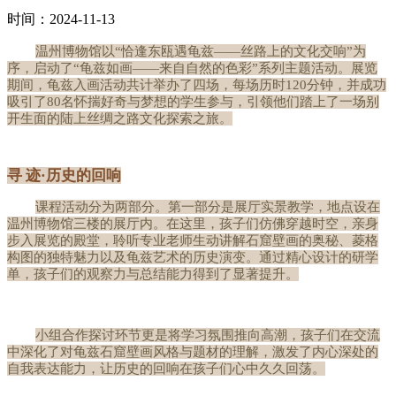
时间：2024-11-13
温州博物馆以
“恰逢东瓯遇龟兹——丝路上的文化交响”为
序，启动了“龟兹如画——来自自然的色彩”系列主题活动。展览
期间，龟兹入画活动共计举办了四场，每场历时120分钟，并成功
吸引了80名怀揣好奇与梦想的学生参与，引领他们踏上了一场别
开生面的陆上丝绸之路文化探索之旅。
寻 迹·历史的回响
课程活动分为两部分。第一部分是展厅实景教学，地点设在
温州博物馆三楼的展厅内。在这里，孩子们仿佛穿越时空，亲身
步入展览的殿堂，聆听专业老师生动讲解石窟壁画的奥秘、菱格
构图的独特魅力以及龟兹艺术的历史演变。通过精心设计的研学
单，孩子们的观察力与总结能力得到了显著提升。
小组合作探讨环节更是将学习氛围推向高潮，孩子们在交流
中深化了对龟兹石窟壁画风格与题材的理解，激发了内心深处的
自我表达能力，让历史的回响在孩子们心中久久回荡。