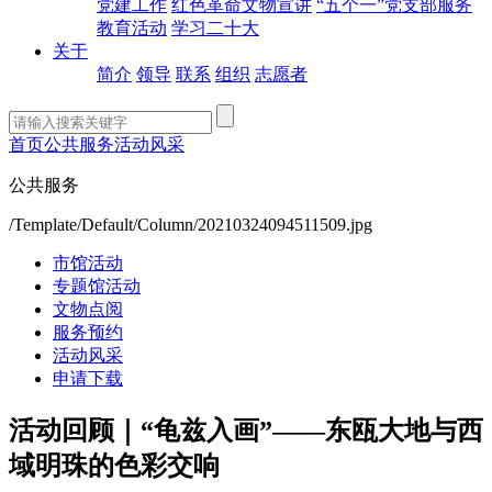
党建工作
红色革命文物宣讲
“五个一”党支部服务
教育活动
学习二十大
关于
简介
领导
联系
组织
志愿者
首页
公共服务
活动风采
公共服务
/Template/Default/Column/20210324094511509.jpg
市馆活动
专题馆活动
文物点阅
服务预约
活动风采
申请下载
活动回顾｜“龟兹入画”——东瓯大地与西
域明珠的色彩交响