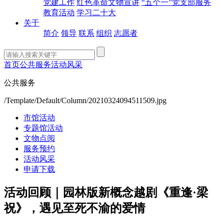
党建工作
红色革命文物宣讲
“五个一”党支部服务
教育活动
学习二十大
关于
简介
领导
联系
组织
志愿者
首页
公共服务
活动风采
公共服务
/Template/Default/Column/20210324094511509.jpg
市馆活动
专题馆活动
文物点阅
服务预约
活动风采
申请下载
活动回顾｜园林版新概念越剧《重逢·梁
祝》，遇见至死不渝的爱情