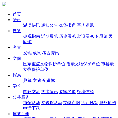
首页
资讯
温博快讯
通知公告
媒体报道
基地资讯
展览
参观指南
近期展览
历史展览
常设展览
专题馆
民
间馆
考古
发现
成果
考古资讯
文保
国家重点文物保护单位
省级文物保护单位
市县级
文物保护单位
探索
典藏
文物
多媒体
学术
国际交流
学术资讯
专家名录
投稿信箱
公共服务
市馆活动
专题馆活动
文物点阅
活动风采
服务预约
申请下载
建党百年