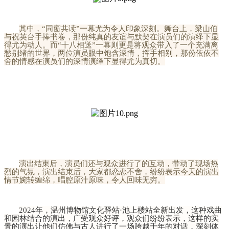
其中，“同窗共读”一幕尤为令人印象深刻。舞台上，梁山伯
与祝英台手捧书卷，那份纯真的友谊与默契在演员们的演绎下显
得尤为动人。而“十八相送”一幕则更是将观众带入了一个充满离
愁别绪的世界，两位演员眼中饱含深情，挥手相别，那份依依不
舍的情感在演员们的深情演绎下显得尤为真切。
演出结束后，演员们还与观众进行了的互动，带动了现场热
烈的气氛，演出结束后，大家都恋恋不舍，纷纷表示今天的演出
情节婉转缠绵，唱腔原汁原味，令人回味无穷。
2024年，温州博物馆文化驿站·池上楼站全新出发，这种戏曲
和园林结合的演出，广受观众好评，观众们纷纷表示，这样的实
景的演出让他们仿佛与古人进行了一场跨越千年的对话，深刻体