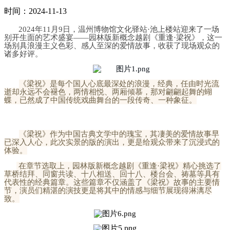
时间：2024-11-13
2024年11月9日，温州博物馆文化驿站·池上楼站迎来了一场
别开生面的艺术盛宴——园林版新概念越剧《重逢·梁祝》，这一
场别具浪漫主义色彩、感人至深的爱情故事，收获了现场观众的
诸多好评。
《梁祝》是每个国人心底最深处的浪漫，经典，任由时光流
逝却永远不会褪色，两情相悦、两厢倾慕，那对翩翩起舞的蝴
蝶，已然成了中国传统戏曲舞台的一段传奇、一种象征。
《梁祝》作为中国古典文学中的瑰宝，其凄美的爱情故事早
已深入人心，此次实景的版的演出，更是给观众带来了沉浸式的
体验。
在章节选取上，园林版新概念越剧《重逢·梁祝》精心挑选了
草桥结拜、同窗共读、十八相送、回十八、楼台会、祷墓等具有
代表性的经典篇章。这些篇章不仅涵盖了《梁祝》故事的主要情
节，演员们精湛的演技更是将其中的情感与细节展现得淋漓尽
致。