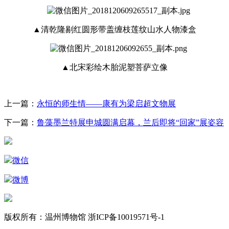
▲清乾隆剔红圆形带盖缠枝莲纹山水人物漆盒
▲北宋彩绘木胎泥塑菩萨立像
上一篇：
永恒的师生情——康有为梁启超文物展
下一篇：
鲁藻墨兰特展申城圆满启幕，兰后即将“回家”展姿容
微信
微博
版权所有：温州博物馆 浙ICP备10019571号-1