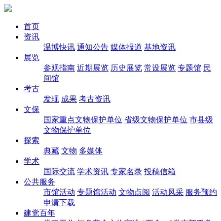
首页
资讯
温博快讯
通知公告
媒体报道
基地资讯
展览
参观指南
近期展览
历史展览
常设展览
专题馆
民
间馆
考古
发现
成果
考古资讯
文保
国家重点文物保护单位
省级文物保护单位
市县级
文物保护单位
探索
典藏
文物
多媒体
学术
国际交流
学术资讯
专家名录
投稿信箱
公共服务
市馆活动
专题馆活动
文物点阅
活动风采
服务预约
申请下载
建党百年