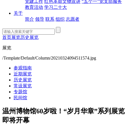
党建工作
红色革命文物宣讲
“五个一”党支部服务
教育活动
学习二十大
关于
简介
领导
联系
组织
志愿者
首页
展览
历史展览
展览
/Template/Default/Column/20210324094511574.jpg
参观指南
近期展览
历史展览
常设展览
专题馆
民间馆
温州博物馆60岁啦！“岁月华章”系列展览
即将开幕