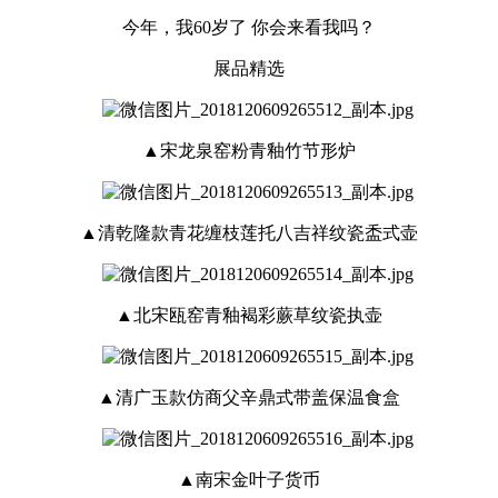
今年，我60岁了 你会来看我吗？
展品精选
▲宋龙泉窑粉青釉竹节形炉
▲清乾隆款青花缠枝莲托八吉祥纹瓷盉式壶
▲北宋瓯窑青釉褐彩蕨草纹瓷执壶
▲清广玉款仿商父辛鼎式带盖保温食盒
▲南宋金叶子货币