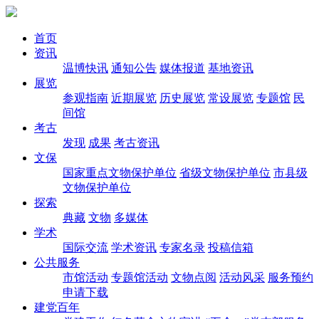
首页
资讯
温博快讯
通知公告
媒体报道
基地资讯
展览
参观指南
近期展览
历史展览
常设展览
专题馆
民
间馆
考古
发现
成果
考古资讯
文保
国家重点文物保护单位
省级文物保护单位
市县级
文物保护单位
探索
典藏
文物
多媒体
学术
国际交流
学术资讯
专家名录
投稿信箱
公共服务
市馆活动
专题馆活动
文物点阅
活动风采
服务预约
申请下载
建党百年