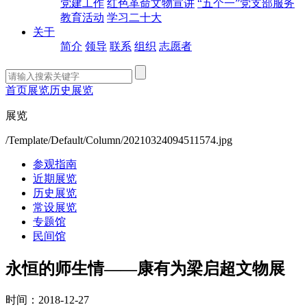
党建工作
红色革命文物宣讲
“五个一”党支部服务
教育活动
学习二十大
关于
简介
领导
联系
组织
志愿者
首页
展览
历史展览
展览
/Template/Default/Column/20210324094511574.jpg
参观指南
近期展览
历史展览
常设展览
专题馆
民间馆
永恒的师生情——康有为梁启超文物展
时间：2018-12-27