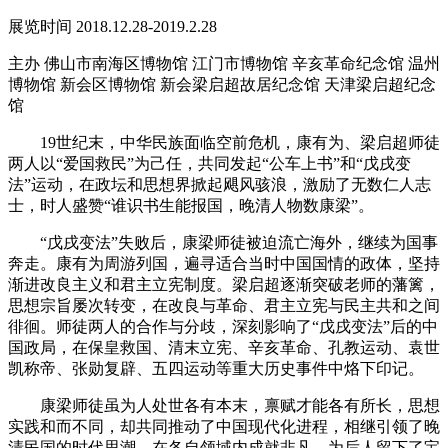
展览时间
2018.12.28-2019.2.28
主办
佛山市南海区博物馆
江门市博物馆
辛亥革命纪念馆
温州
博物馆
新会区博物馆
新会梁启超故居纪念馆
天津梁启超纪念
馆
19世纪末，中华民族面临空前危机，康有为、梁启超师徒
两人以“爱国救民”为己任，共同发起“公车上书”和“戊戌变
法”运动，在政坛和思想界掀起飓风骇浪，激励了无数仁人志
士，时人盛赞“谁识书生能报国，晚清人物数康梁”。
“戊戌变法”失败后，康梁师徒被迫流亡海外，继续为国事
奔走。康有为周游列国，遍寻适合当时中国国情的政体，坚持
渐进改良主义和君主立宪制度。梁启超逐渐突破老师的藩篱，
思想宗旨屡次转变，在改良与革命、君主立宪与民主共和之间
徘徊。师徒两人的合作与分歧，深刻影响了“戊戌变法”后的中
国政局，在保皇救国、清末立宪、辛亥革命、孔教运动、袁世
凯称帝、张勋复辟、五四运动等重大历史事件中烙下印记。
康梁师徒虽为人处世各有本末，禀赋才能各有所长，思想
实践和而不同，却共同推动了中国现代化进程，相继引领了晚
清民国的时代思潮，在各自领域内成就非凡，为后人留下了宝