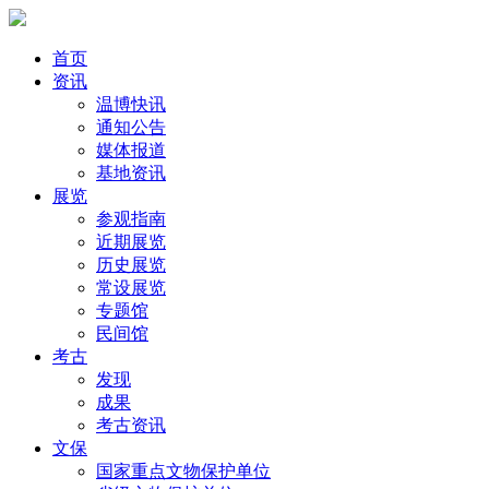
首页
资讯
温博快讯
通知公告
媒体报道
基地资讯
展览
参观指南
近期展览
历史展览
常设展览
专题馆
民间馆
考古
发现
成果
考古资讯
文保
国家重点文物保护单位