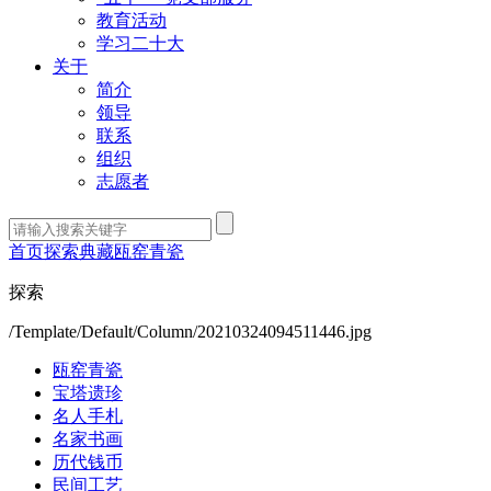
教育活动
学习二十大
关于
简介
领导
联系
组织
志愿者
首页
探索
典藏
瓯窑青瓷
探索
/Template/Default/Column/20210324094511446.jpg
瓯窑青瓷
宝塔遗珍
名人手札
名家书画
历代钱币
民间工艺