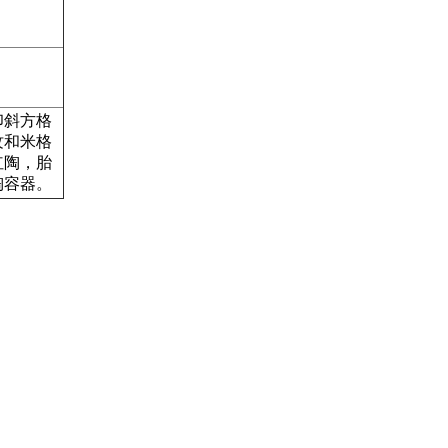
印斜方格
纹和米格
红陶，胎
陶容器。