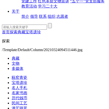
党建工作
红色革命文物宣讲
“五个一”党支部服务
教育活动
学习二十大
关于
简介
领导
联系
组织
志愿者
首页
探索
典藏
宝塔遗珍
探索
/Template/Default/Column/20210324094511446.jpg
典藏
文物
多媒体
瓯窑青瓷
宝塔遗珍
名人手札
名家书画
历代钱币
民间工艺
漆艺骈罗