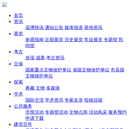
首页
资讯
温博快讯
通知公告
媒体报道
基地资讯
展览
参观指南
近期展览
历史展览
常设展览
专题馆
民
间馆
考古
发现
成果
考古资讯
文保
国家重点文物保护单位
省级文物保护单位
市县级
文物保护单位
探索
典藏
文物
多媒体
学术
国际交流
学术资讯
专家名录
投稿信箱
公共服务
市馆活动
专题馆活动
文物点阅
活动风采
服务预约
申请下载
建党百年