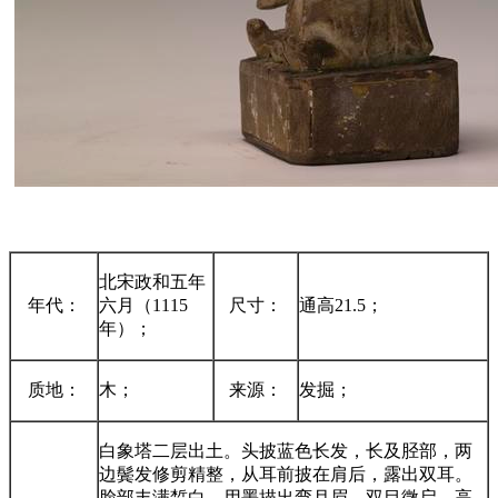
北宋政和五年
年代：
六月（1115
尺寸：
通高21.5
；
年）
；
质地：
木
；
来源：
发掘
；
白象塔二层出土。头披蓝色长发，长及胫部，两
边鬓发修剪精整，从耳前披在肩后，露出双耳。
脸部丰满皙白，用墨描出弯月眉，双目微启，高