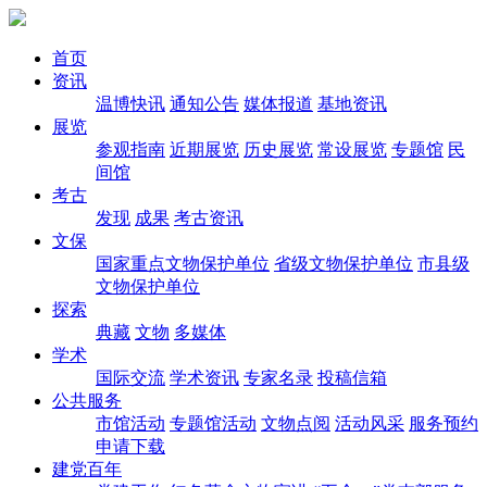
首页
资讯
温博快讯
通知公告
媒体报道
基地资讯
展览
参观指南
近期展览
历史展览
常设展览
专题馆
民
间馆
考古
发现
成果
考古资讯
文保
国家重点文物保护单位
省级文物保护单位
市县级
文物保护单位
探索
典藏
文物
多媒体
学术
国际交流
学术资讯
专家名录
投稿信箱
公共服务
市馆活动
专题馆活动
文物点阅
活动风采
服务预约
申请下载
建党百年