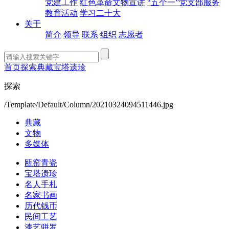
党建工作
红色革命文物宣讲
“五个一”党支部服务
教育活动
学习二十大
关于
简介
领导
联系
组织
志愿者
首页
探索
典藏
宝塔遗珍
探索
/Template/Default/Column/20210324094511446.jpg
典藏
文物
多媒体
瓯窑青瓷
宝塔遗珍
名人手札
名家书画
历代钱币
民间工艺
漆艺骈罗