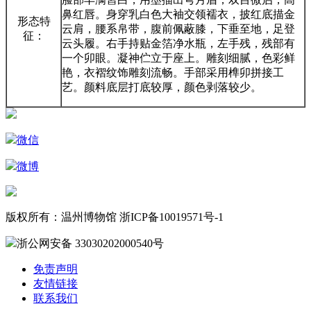
鼻红唇。身穿乳白色大袖交领襦衣，披红底描金
形态特
云肩，腰系帛带，腹前佩蔽膝，下垂至地，足登
征：
云头履。右手持贴金箔净水瓶，左手残，残部有
一个卯眼。凝神伫立于座上。雕刻细腻，色彩鲜
艳，衣褶纹饰雕刻流畅。手部采用榫卯拼接工
艺。颜料底层打底较厚，颜色剥落较少。
微信
微博
版权所有：温州博物馆 浙ICP备10019571号-1
浙公网安备 33030202000540号
免责声明
友情链接
联系我们