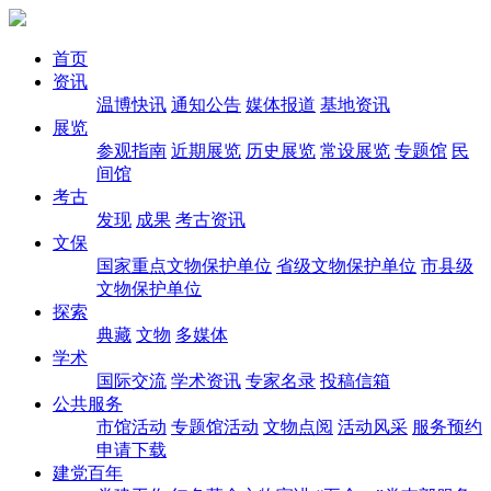
首页
资讯
温博快讯
通知公告
媒体报道
基地资讯
展览
参观指南
近期展览
历史展览
常设展览
专题馆
民
间馆
考古
发现
成果
考古资讯
文保
国家重点文物保护单位
省级文物保护单位
市县级
文物保护单位
探索
典藏
文物
多媒体
学术
国际交流
学术资讯
专家名录
投稿信箱
公共服务
市馆活动
专题馆活动
文物点阅
活动风采
服务预约
申请下载
建党百年