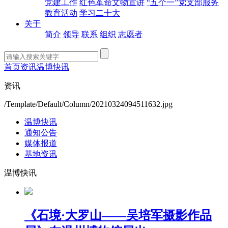
党建工作
红色革命文物宣讲
“五个一”党支部服务
教育活动
学习二十大
关于
简介
领导
联系
组织
志愿者
首页
资讯
温博快讯
资讯
/Template/Default/Column/20210324094511632.jpg
温博快讯
通知公告
媒体报道
基地资讯
温博快讯
《石境·大罗山——吴培军摄影作品