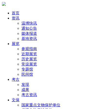
首页
资讯
温博快讯
通知公告
媒体报道
基地资讯
展览
参观指南
近期展览
历史展览
常设展览
专题馆
民间馆
考古
发现
成果
考古资讯
文保
国家重点文物保护单位