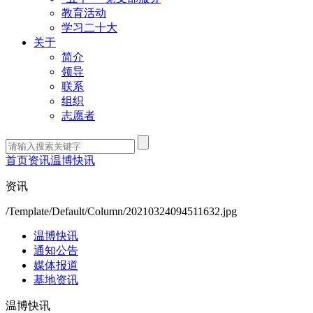
教育活动
学习二十大
关于
简介
领导
联系
组织
志愿者
首页
资讯
温博快讯
资讯
/Template/Default/Column/20210324094511632.jpg
温博快讯
通知公告
媒体报道
基地资讯
温博快讯