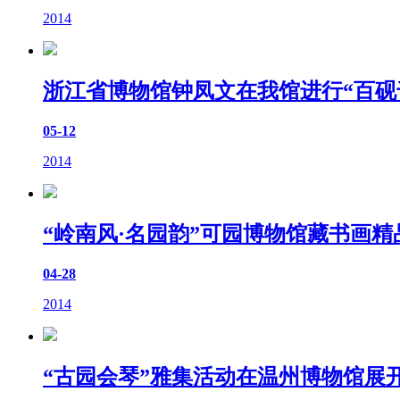
2014
浙江省博物馆钟凤文在我馆进行“百砚
05-12
2014
“岭南风·名园韵”可园博物馆藏书画
04-28
2014
“古园会琴”雅集活动在温州博物馆展