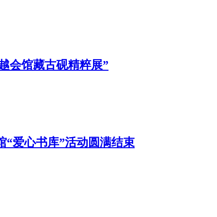
越会馆藏古砚精粹展”
馆“爱心书库”活动圆满结束