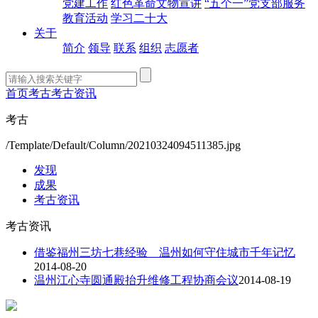
党建工作
红色革命文物宣讲
“五个一”党支部服务
教育活动
学习二十大
关于
简介
领导
联系
组织
志愿者
首页
考古
考古资讯
考古
/Template/Default/Column/20210324094511385.jpg
发现
成果
考古资讯
考古资讯
借鉴福州三坊七巷经验 温州如何守住城市千年记忆
2014-08-20
温州江心寺圆通殿抬升维修工程协商会议
2014-08-19