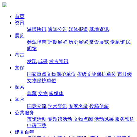
首页
资讯
温博快讯
通知公告
媒体报道
基地资讯
展览
参观指南
近期展览
历史展览
常设展览
专题馆
民
间馆
考古
发现
成果
考古资讯
文保
国家重点文物保护单位
省级文物保护单位
市县级
文物保护单位
探索
典藏
文物
多媒体
学术
国际交流
学术资讯
专家名录
投稿信箱
公共服务
市馆活动
专题馆活动
文物点阅
活动风采
服务预约
申请下载
建党百年