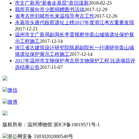
市文广新局“新春走基层”盘旧谋新
2018-02-23
我所开展向市少图捐赠图书活动
2017-12-29
省考古所刘斌所长来温指导考古工作
2017-12-26
永嘉坦头唐代瓯窑遗址上榜2017年度浙江考古重要发现
2017-12-21
温州市文广新局副局长李震视察华盖山城墙遗址保护展
示工程施工
2017-12-14
浙江省古建筑设计研究院陈易副院长一行调研华盖山城
墙遗址保护展示工程施工
2017-12-14
2017年温州市文物保护考古所文物保护工程 比选项目评
选结果公告
2017-11-07
微信
微博
版权所有：温州博物馆 浙ICP备10019571号-1
浙公网安备 33030202000540号