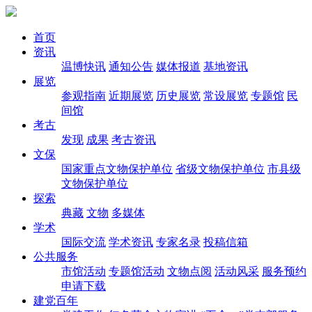
首页
资讯
温博快讯
通知公告
媒体报道
基地资讯
展览
参观指南
近期展览
历史展览
常设展览
专题馆
民
间馆
考古
发现
成果
考古资讯
文保
国家重点文物保护单位
省级文物保护单位
市县级
文物保护单位
探索
典藏
文物
多媒体
学术
国际交流
学术资讯
专家名录
投稿信箱
公共服务
市馆活动
专题馆活动
文物点阅
活动风采
服务预约
申请下载
建党百年