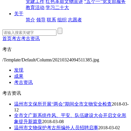
党建工作
红色革命文物宣讲
“五个一”党支部服务
教育活动
学习二十大
关于
简介
领导
联系
组织
志愿者
首页
考古
考古资讯
考古
/Template/Default/Column/20210324094511385.jpg
发现
成果
考古资讯
考古资讯
温州市文保所开展“两会”期间全市文物安全检查
2018-03-
12
全市文广新系统作风、平安、队伍建设大会开启文化形
象提升新篇章
2018-03-08
温州市文物保护考古所编外人员招聘启事
2018-03-02