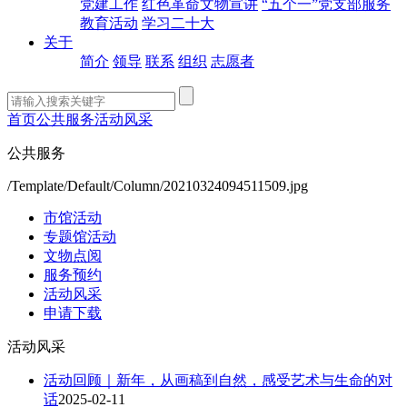
党建工作
红色革命文物宣讲
“五个一”党支部服务
教育活动
学习二十大
关于
简介
领导
联系
组织
志愿者
首页
公共服务
活动风采
公共服务
/Template/Default/Column/20210324094511509.jpg
市馆活动
专题馆活动
文物点阅
服务预约
活动风采
申请下载
活动风采
活动回顾｜新年，从画稿到自然，感受艺术与生命的对
话
2025-02-11