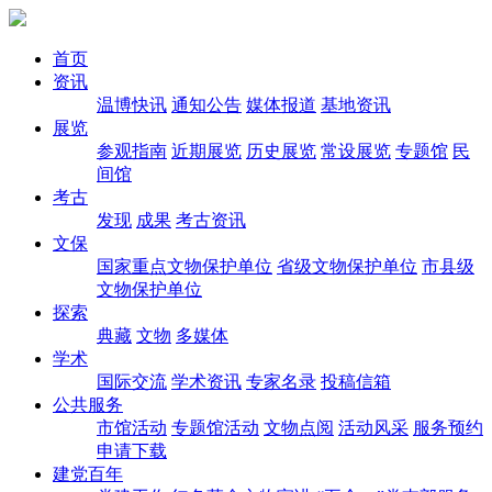
首页
资讯
温博快讯
通知公告
媒体报道
基地资讯
展览
参观指南
近期展览
历史展览
常设展览
专题馆
民
间馆
考古
发现
成果
考古资讯
文保
国家重点文物保护单位
省级文物保护单位
市县级
文物保护单位
探索
典藏
文物
多媒体
学术
国际交流
学术资讯
专家名录
投稿信箱
公共服务
市馆活动
专题馆活动
文物点阅
活动风采
服务预约
申请下载
建党百年